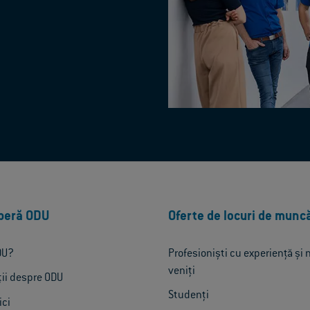
peră ODU
Oferte de locuri de munc
DU?
Profesioniști cu experiență și 
veniți
ții despre ODU
Studenți
ici