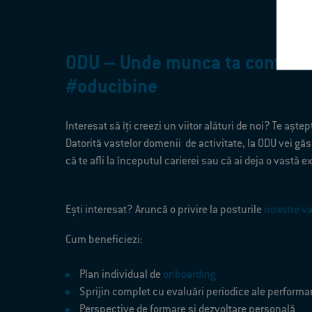
ODU – Unde munca ta conteaz
#oducibine
Interesat să îţi creezi un viitor alături de noi? Te aşt
Datorită vastelor domenii de activitate, la ODU vei găs
că te afli la începutul carierei sau că ai deja o vastă 
Eşti interesat? Aruncă o privire la posturile
noastre v
Cum beneficiezi:
Plan individual de
onboarding
Sprijin complet cu evaluări periodice ale performa
Perspective de formare și dezvoltare personală