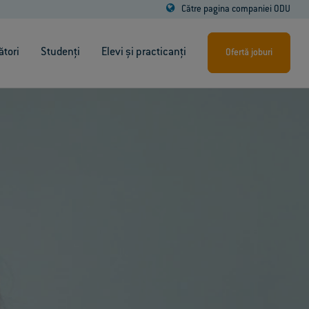
Către pagina companiei ODU
ători
Studenți
Elevi și practicanți
Ofertă joburi