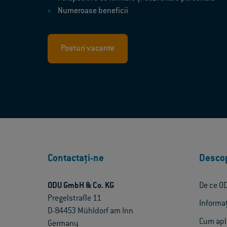
Numeroase beneficii
Posturi vacante
Contactați-ne
Desco
ODU GmbH & Co. KG
De ce O
Pregelstraße 11
Informa
D-84453 Mühldorf am Inn
Cum apl
Germany