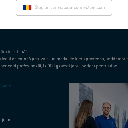
Stay on cariera.odu-connectors.com
ă
eptăm în echipă!
i locul de muncă potrivit şi un mediu de lucru prietenos, indiferent de
experienţă profesională, la ODU găseşti jobul perfect pentru tine.
acante
.
nțelor