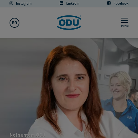
Instagram
LinkedIn
Facebook
RO
Meniu
Noi suntem ODU