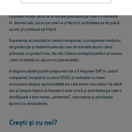
Datorită faptului că este o persoană autodidactă, Liliana consideră
că poate învăța ceva de la fiecare persoană pe care o întâlnește
în drumul său, lucru pe care l-a și făcut în activitatea sa de până
acum, și continuă să îl facă.
Experiența acumulată în cadrul companiei, cunoașterea mediului
de producție și determinarea de care dă dovadă atunci când
primește un proiect nou, fac din Liliana exemplul perfect al omului
care niciodată nu spune nu provocărilor.
A răspuns astfel pozitiv propunerii de a fi Keyuser SAP în cadrul
companiei, începând cu anul 2024, și vorbește cu mare
entuziasm despre oportunitățile pe care acest nou statut i le oferă
dar și despre faptul că fiecare zi este unică și activitatea pe care o
desfășoară o ține mereu „antrenată”, monotonia și plictiseala
lipsind cu desăvârșire.
Crești și cu noi?