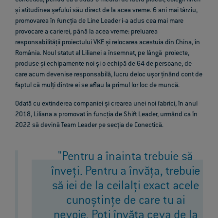
Conectică, pentru că a atras-o mediul de lucru plăcut, colegii tineri
și atitudinea șefului său direct de la acea vreme. 6 ani mai târziu,
promovarea în funcția de Line Leader i-a adus cea mai mare
provocare a carierei, până la acea vreme: preluarea
responsabilității proiectului VKE și relocarea acestuia din China, în
România. Noul statut al Lilianei a însemnat, pe lângă proiecte,
produse și echipamente noi și o echipă de 64 de persoane, de
care acum devenise responsabilă, lucru deloc ușor ținând cont de
faptul că mulți dintre ei se aflau la primul lor loc de muncă.
Odată cu extinderea companiei și crearea unei noi fabrici, în anul
2018, Liliana a promovat în funcția de Shift Leader, urmând ca în
2022 să devină Team Leader pe secția de Conectică.
"Pentru a înainta trebuie să
înveți. Pentru a învăța, trebuie
să iei de la ceilalți exact acele
cunoștințe de care tu ai
nevoie. Poți învăța ceva de la