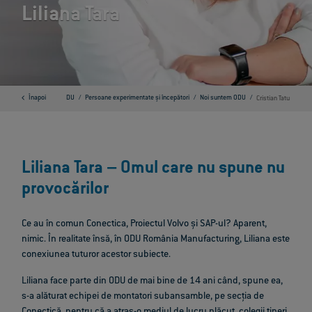
Liliana Tara
Sisteme de conectori ODU
Înapoi
Persoane experimentate și începători
Noi suntem ODU
Cristian Tatu
Liliana Tara – Omul care nu spune nu
provocărilor
Ce au în comun Conectica, Proiectul Volvo și SAP-ul? Aparent,
nimic. În realitate însă, în ODU România Manufacturing, Liliana este
conexiunea tuturor acestor subiecte.
Liliana face parte din ODU de mai bine de 14 ani când, spune ea,
s-a alăturat echipei de montatori subansamble, pe secția de