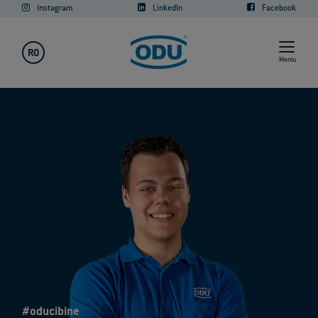
Instagram
LinkedIn
Facebook
RO
Meniu
#oducibine