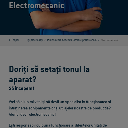
Electromecanic
e conectori ODU
Înapoi
Elevi și practicanți
Profesii care necesită formare profesională
Electromecanic
Doriți să setați tonul la
aparat?
Să începem!
Vrei să ai un rol vital și să devii un specialist în funcționarea și
întreținerea echipamentelor și utilajelor noastre de producție?
Atunci devii electromecanic!
Ești responsabil cu buna funcționare a diferitelor unități de