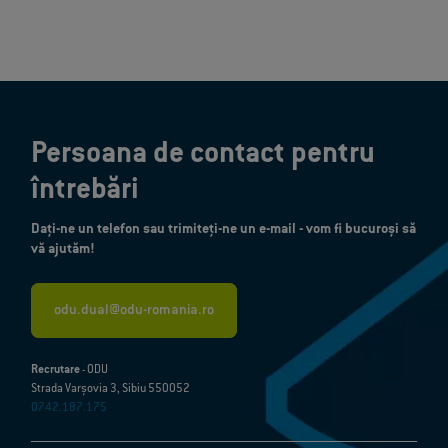
Persoana de contact pentru
întrebări
Dați-ne un telefon sau trimiteți-ne un e-mail - vom fi bucuroși să
vă ajutăm!
odu.dual@odu-romania.ro
Recrutare
- ODU
Strada Varșovia 3, Sibiu 550052
0742.187.175